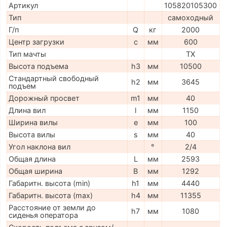
Артикул
105820105300
Тип
самоходный
Г/п
Q
кг
2000
Центр загрузки
c
мм
600
Тип мачты
TX
Высота подъема
h3
мм
10500
Стандартный свободный
h2
мм
3645
подъем
Дорожный просвет
m1
мм
40
Длина вил
l
мм
1150
Ширина вилы
e
мм
100
Высота вилы
s
мм
40
Угол наклона вил
°
2/4
Общая длина
L
мм
2593
Общая ширина
B
мм
1292
Габаритн. высота (min)
h1
мм
4440
Габаритн. высота (max)
h4
мм
11355
Расстояние от земли до
h7
мм
1080
сиденья оператора