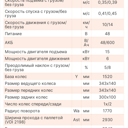
Скорость подъема с грузом/
м/с
0,35/0,39
без груза
Скорость спуска с грузом/без
м/с
0,41/0,45
груза
Скорость движения с грузом/
км/
10/14
без груза
ч
Питание
В
48
В/
АКБ
48/600
Ач
Мощность двигателя подъема
кВт
15
Мощность двигателя движения
кВт
6
Преодолимый наклон с грузом/
%
5/8
без груза
База колес
Y
мм
1520
Размер ведущего колеса
мм
343х140
Размер передних колес
мм
343х140
Размер задних колес
мм
300х100
Число колес спереди/сзади
1х/2
Радиус поворота
Wa
мм
1770
Ширина прохода с паллетой
Ast
мм
2930
(VDI 2198)