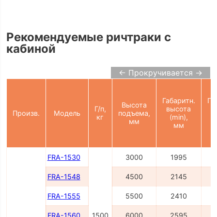
Рекомендуемые ричтраки с
кабиной
← Прокручивается →
Габаритн.
Га
Высота
Г/п,
высота
в
Произв.
Модель
подъема,
кг
(min),
(
мм
мм
FRA-1530
3000
1995
FRA-1548
4500
2145
FRA-1555
5500
2410
FRA-1560
1500
6000
2595