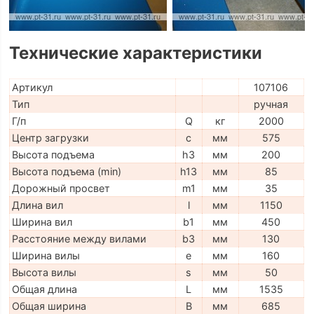
Технические характеристики
Артикул
107106
Тип
ручная
Г/п
Q
кг
2000
Центр загрузки
c
мм
575
Высота подъема
h3
мм
200
Высота подъема (min)
h13
мм
85
Дорожный просвет
m1
мм
35
Длина вил
l
мм
1150
Ширина вил
b1
мм
450
Расстояние между вилами
b3
мм
130
Ширина вилы
e
мм
160
Высота вилы
s
мм
50
Общая длина
L
мм
1535
Общая ширина
B
мм
685