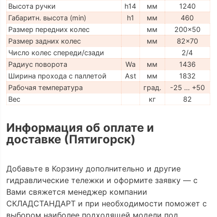
Высота ручки
h14
мм
1240
Габаритн. высота (min)
h1
мм
460
Размер передних колес
мм
200x50
Размер задних колес
мм
82x70
Число колес спереди/сзади
2/4
Радиус поворота
Wa
мм
1436
Ширина прохода с паллетой
Ast
мм
1832
Рабочая температура
град.
-25 … +50
Вес
кг
82
Информация об оплате и
доставке (Пятигорск)
Добавьте в Корзину дополнительно и другие
гидравлические тележки и оформите заявку — с
Вами свяжется менеджер компании
СКЛАДСТАНДАРТ и при необходимости поможет с
выбором наиболее подходящей модели под