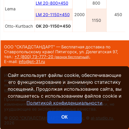
LM 20-800x450
800
Lema
LM 20-1150x450
2000
450
1150
Otto-Kurtbach
OK 20-1150x450
ООО "СКЛАДСТАНДАРТ" — Бесплатная доставка по
Ставропольскому краю! Пятигорск, ул. Делегатская 97,
тел.:
+7 (800) 73-777-20
,
(звонок бесплатный)
E-mail:
info@pt-31.ru
Сайт использует файлы cookie, обеспечивающие
Информация на сайте носит исключительно
информационный характер и ни при каких условиях не
его функционирование и анонимную статистику
является публичной офертой.
Политика
посещений. Продолжая использование сайта, вы
конфиденциальности
.
соглашаетесь с использованием файлов cookie и
Производители оставляют за собой право вносить
Политикой конфиденциальности
изменения в конструкцию и внешний вид техники, не
ухудшающие ее эксплуатационные качества.
ОК
©
ООО "СКЛАДСТАНДАРТ", Пятигорск
, ©
al-studio.ru
,
2026