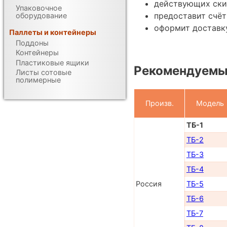
действующих ски
Упаковочное
предоставит счёт
оборудование
оформит доставку
Паллеты и контейнеры
Поддоны
Контейнеры
Пластиковые ящики
Рекомендуемы
Листы сотовые
полимерные
Произв.
Модель
ТБ-1
ТБ-2
ТБ-3
ТБ-4
Россия
ТБ-5
ТБ-6
ТБ-7