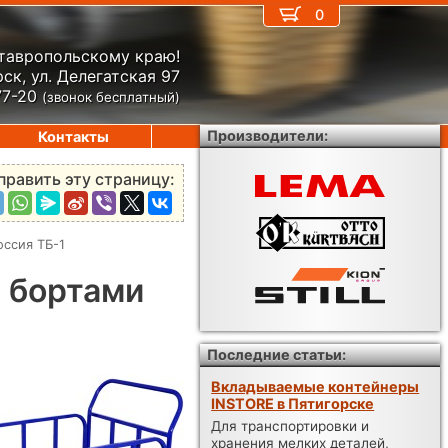
0
Ставропольскому краю!
ск, ул. Делегатская 97
77-20
(звонок бесплатный)
Производители:
Контакты
править эту страницу:
ссия ТБ-1
 бортами
Последние статьи:
Вкладываемые контейнеры
INSTORE в Пятигорске
Для транспортировки и
хранения мелких деталей,