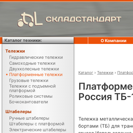
СКЛАДСТАНДАРТ
Каталог техники:
О Компании
Тележки
Гидравлические тележки
Самоходные тележки
Двухколесные тележки
Каталог
›
Тележки
›
Платфо
Платформенные тележки
Грузовые тележки
Платформе
Тележки с подъемной
платформой
Россия ТБ-
Роликовые системы
Бочкокантователи
Штабелеры
Ручные штабелеры
Тележка металлическа
Штабелеры с платформой
бортами (ТБ) для тра
Электрические штабелеры
грузов.Использование