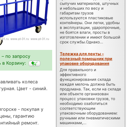
сыпучих материалов, штучных
и небольших по весу и
габаритам грузов
используются пластиковые
контейнеры. Они легки, удобны
в эксплуатации, ударопрочные,
не боятся влаги, просты в
изготовлении и имеют большой
срок службы.Однако...
Тележка для ленты –
 – по запросу
полезный помощник при
 в Корзину:
упаковке оборудования
Для правильного и
эффективного
функционирования склада
авливать колеса
каждая мелочь должна быть
урная. Цвет - синий.
продумана. Так, если на складе
или объекте организован
процесс упаковки грузов, то
необходимо озаботиться
соответствующим
горске - покупая у
упаковочным оборудованием:
цены, гарантию
ручными или пневматическими
антийный ремонт.
машинками,...