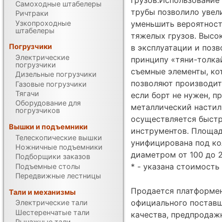
Самоходные штабелеры
трубы позволило увел
Ричтраки
Узкопроходные
уменьшить вероятност
штабелеры
тяжелых грузов. Высок
Погрузчики
в эксплуатации и поз
Электрические
принципу «тяни-толка
погрузчики
съемные элементы, ко
Дизельные погрузчики
позволяют производить
Газовые погрузчики
Тягачи
если борт не нужен, 
Оборудование для
металлический настил,
погрузчиков
осуществляется быстр
Вышки и подъемники
инструментов. Площад
Телескопические вышки
унифицирована под ко
Ножничные подъемники
диаметром от 100 до 
Подборщики заказов
* - указана стоимость 
Подъемные столы
Передвижные лестницы
Продается платформен
Тали и механизмы
официального поставщ
Электрические тали
Шестеренчатые тали
качества, предпродаж
Рычажные тали