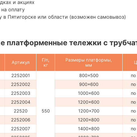
дках и акциях
 на оплату
 в Пятигорске или области (возможен самовывоз)
е платформенные тележки с трубча
Г/п,
Размеры платформы,
Артикул
Ц
кг
мм
2252001
800x500
по
2252002
900x600
по
2252003
1000x600
по
2252004
1200x600
по
22520
550
1200x700
по
2252006
1200x800
по
2252007
1400x800
по