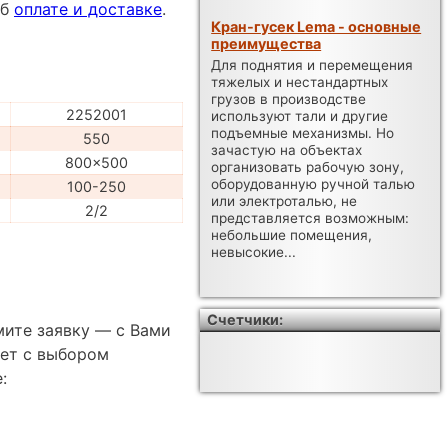
об
оплате и доставке
.
Кран-гусек Lema - основные
преимущества
Для поднятия и перемещения
тяжелых и нестандартных
грузов в производстве
2252001
используют тали и другие
подъемные механизмы. Но
550
зачастую на объектах
800x500
организовать рабочую зону,
оборудованную ручной талью
100-250
или электроталью, не
2/2
представляется возможным:
небольшие помещения,
невысокие...
Счетчики:
мите заявку — с Вами
ет с выбором
: