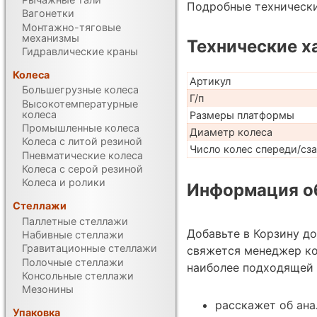
Подробные техническ
Вагонетки
Монтажно-тяговые
механизмы
Технические х
Гидравлические краны
Колеса
Артикул
Большегрузные колеса
Г/п
Высокотемпературные
колеса
Размеры платформы
Промышленные колеса
Диаметр колеса
Колеса с литой резиной
Число колес спереди/сз
Пневматические колеса
Колеса с серой резиной
Колеса и ролики
Информация об
Стеллажи
Паллетные стеллажи
Добавьте в Корзину д
Набивные стеллажи
Гравитационные стеллажи
свяжется менеджер к
Полочные стеллажи
наиболее подходящей 
Консольные стеллажи
Мезонины
расскажет об ана
Упаковка