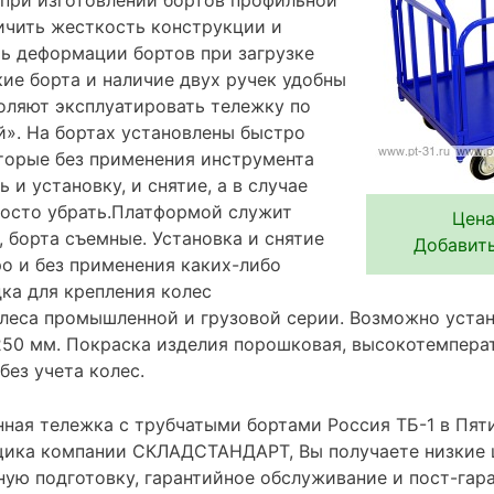
ичить жесткость конструкции и
ь деформации бортов при загрузке
ие борта и наличие двух ручек удобны
воляют эксплуатировать тележку по
й». На бортах установлены быстро
торые без применения инструмента
 и установку, и снятие, а в случае
просто убрать.Платформой служит
Цена
 борта съемные. Установка и снятие
Добавить
о и без применения каких-либо
ка для крепления колес
леса промышленной и грузовой серии. Возможно устан
250 мм. Покраска изделия порошковая, высокотемперат
без учета колес.
ная тележка с трубчатыми бортами Россия ТБ-1 в Пяти
ика компании СКЛАДСТАНДАРТ, Вы получаете низкие 
ную подготовку, гарантийное обслуживание и пост-гар