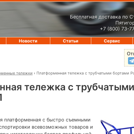
Бесплатная доставка по 
Пятигор
+7 (800) 73-7
Новости
Статьи
Сервис
От
рменные тележки
›
Платформенная тележка с трубчатыми бортами Ро
нная тележка с трубчатыми
1
я платформенная с быстро съемными
нспортировки всевозможных товаров и
 при изготовлении бортов профильной