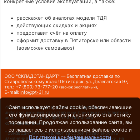
конкретные условия эксплуатации, а также:
расскажет об аналогах модели ТДЯ
действующих скидках и акциях
предоставит счёт на оплату
оформит доставку в Пятигорске или области
(возможен самовывоз)
ООО "СКЛАДСТАНДАРТ" — Бесплатная доставка по
Ставропольскому краю! Пятигорск, ул. Делегатская 97,
тел.:
+7 (800) 73-777-20
,
(звонок бесплатный)
E-mail:
info@pt-31.ru
Сайт использует файлы cookie, обеспечивающие
Информация на сайте носит исключительно
информационный характер и ни при каких условиях не
его функционирование и анонимную статистику
является публичной офертой.
Политика
посещений. Продолжая использование сайта, вы
конфиденциальности
.
соглашаетесь с использованием файлов cookie и
Производители оставляют за собой право вносить
Политикой конфиденциальности
изменения в конструкцию и внешний вид техники, не