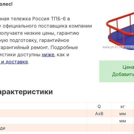
олес!
ная тележка Россия ТПБ-6 в
 у официального поставщика компании
лучаете низкие цены, гарантию
ную подготовку, гарантийное
гарантийный ремонт. Подробные
ристики доступны
ниже
, как и
 и доставке
.
Цена
Добавить
арактеристики
Q
кг
AxB
мм
мм
ади