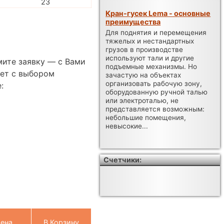
23
Кран-гусек Lema - основные
преимущества
Для поднятия и перемещения
тяжелых и нестандартных
грузов в производстве
используют тали и другие
мите заявку — с Вами
подъемные механизмы. Но
ет с выбором
зачастую на объектах
организовать рабочую зону,
:
оборудованную ручной талью
или электроталью, не
представляется возможным:
небольшие помещения,
невысокие...
Счетчики:
ена
В Корзину