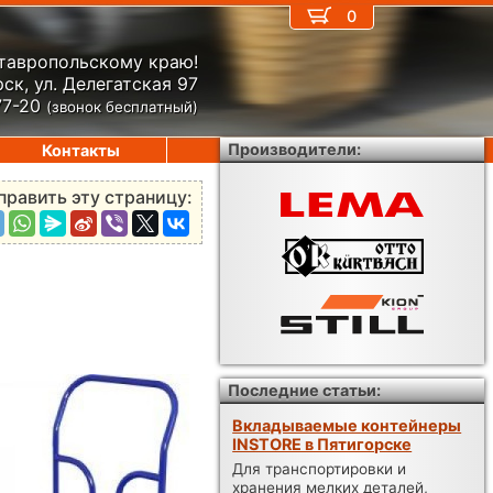
0
Ставропольскому краю!
ск, ул. Делегатская 97
77-20
(звонок бесплатный)
Производители:
Контакты
править эту страницу:
6
Последние статьи:
Вкладываемые контейнеры
INSTORE в Пятигорске
Для транспортировки и
хранения мелких деталей,