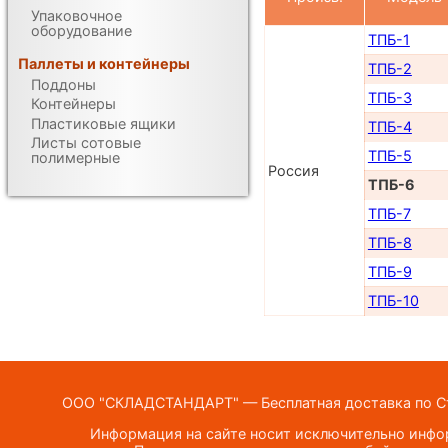
Упаковочное
оборудование
ТПБ-1
Паллеты и контейнеры
ТПБ-2
Поддоны
ТПБ-3
Контейнеры
Пластиковые ящики
ТПБ-4
Листы сотовые
ТПБ-5
полимерные
Россия
ТПБ-6
ТПБ-7
ТПБ-8
ТПБ-9
ТПБ-10
ООО "СКЛАДСТАНДАРТ" — Бесплатная доставка по Ста
Информация на сайте носит исключительно инфор