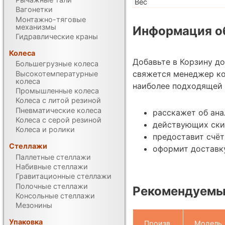
Вес
Вагонетки
Монтажно-тяговые
механизмы
Информация об
Гидравлические краны
Колеса
Добавьте в Корзину д
Большегрузные колеса
свяжется менеджер к
Высокотемпературные
колеса
наиболее подходящей 
Промышленные колеса
Колеса с литой резиной
Пневматические колеса
расскажет об ана
Колеса с серой резиной
действующих ски
Колеса и ролики
предоставит счёт
Стеллажи
оформит доставку
Паллетные стеллажи
Набивные стеллажи
Гравитационные стеллажи
Полочные стеллажи
Рекомендуемы
Консольные стеллажи
Мезонины
Упаковка
Произв.
Модель