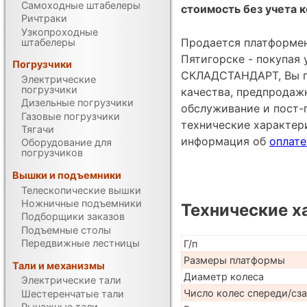
Самоходные штабелеры
стоимость без учета к
Ричтраки
Узкопроходные
Продается платформен
штабелеры
Пятигорске - покупая
Погрузчики
СКЛАДСТАНДАРТ, Вы по
Электрические
погрузчики
качества, предпродаж
Дизельные погрузчики
обслуживание и пост-
Газовые погрузчики
технические характе
Тягачи
информация об
оплате
Оборудование для
погрузчиков
Вышки и подъемники
Телескопические вышки
Ножничные подъемники
Технические х
Подборщики заказов
Подъемные столы
Передвижные лестницы
Г/п
Размеры платформы
Тали и механизмы
Диаметр колеса
Электрические тали
Число колес спереди/сз
Шестеренчатые тали
Рычажные тали