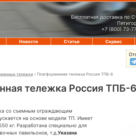
Бесплатная доставка по 
Пятигор
+7 (800) 73-7
Новости
Статьи
Сервис
От
рменные тележки
›
Платформенная тележка Россия ТПБ-6
нная тележка Россия ТПБ-
ка сo съемным ограждающим
ускается на основе модели ТП. Имеет
50 кг. Разработана специально для
вочных павильонов, т.д.
Указана