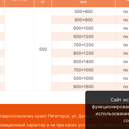
кг
мм
500x800
по
600x900
по
600x1000
по
600x1200
по
700x1200
по
550
800x1200
по
800x1400
по
700x1000
по
500x1000
по
800x1800
по
Сайт ис
функционирова
использование
вропольскому краю! Пятигорск, ул. Делегатская 97,
тел.:
+7 
co
мационный характер и ни при каких условиях не является п