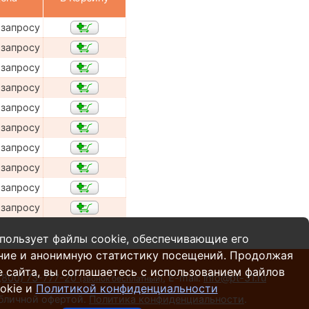
 запросу
 запросу
 запросу
 запросу
 запросу
 запросу
 запросу
 запросу
 запросу
 запросу
пользует файлы cookie, обеспечивающие его
ние и анонимную статистику посещений. Продолжая
 сайта, вы соглашаетесь с использованием файлов
(800) 73-777-20
,
E-mail:
info@pt-31.ru
(звонок бесплатный)
okie и
Политикой конфиденциальности
убличной офертой.
Политика конфиденциальности
.