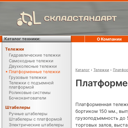
СКЛАДСТАНДАРТ
Каталог техники:
О Компании
Тележки
Гидравлические тележки
Самоходные тележки
Двухколесные тележки
Каталог
›
Тележки
›
Платфо
Платформенные тележки
Грузовые тележки
Платформе
Тележки с подъемной
платформой
Роликовые системы
Бочкокантователи
Платформенная тележ
Штабелеры
бортиком 150 мм., вып
Ручные штабелеры
грузоподъемность до 5
Штабелеры с платформой
торговых залов, выста
Электрические штабелеры