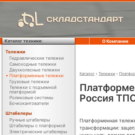
СКЛАДСТАНДАРТ
Каталог техники:
О Компании
Тележки
Гидравлические тележки
Самоходные тележки
Двухколесные тележки
Каталог
›
Тележки
›
Платфо
Платформенные тележки
Грузовые тележки
Платформен
Тележки с подъемной
платформой
Россия ТП
Роликовые системы
Бочкокантователи
Штабелеры
Ручные штабелеры
Платформенная тележк
Штабелеры с платформой
трансформации: зацеп
Электрические штабелеры
уменьшить размер тел