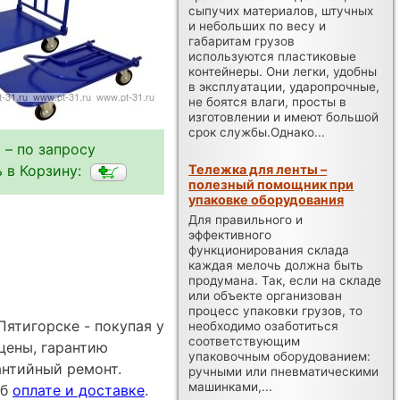
сыпучих материалов, штучных
и небольших по весу и
габаритам грузов
используются пластиковые
контейнеры. Они легки, удобны
в эксплуатации, ударопрочные,
не боятся влаги, просты в
изготовлении и имеют большой
срок службы.Однако...
 – по запросу
 в Корзину:
Тележка для ленты –
полезный помощник при
упаковке оборудования
Для правильного и
эффективного
функционирования склада
каждая мелочь должна быть
продумана. Так, если на складе
или объекте организован
процесс упаковки грузов, то
ятигорске - покупая у
необходимо озаботиться
соответствующим
цены, гарантию
упаковочным оборудованием:
антийный ремонт.
ручными или пневматическими
машинками,...
об
оплате и доставке
.