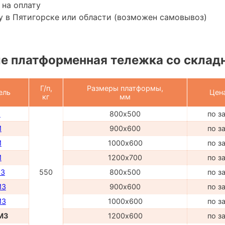
 на оплату
 в Пятигорске или области (возможен самовывоз)
 платформенная тележка со склад
Г/п,
Размеры платформы,
ель
Цен
кг
мм
М
800х500
по з
М
900х600
по з
М
1000х600
по з
М
1200х700
по з
МЗ
550
800х500
по з
МЗ
900х600
по з
МЗ
1000х600
по з
МЗ
1200х600
по з