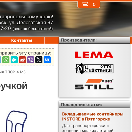
0
Ставропольскому краю!
ск, ул. Делегатская 97
77-20
(звонок бесплатный)
Производители:
Контакты
править эту страницу:
сия ТПСР-4 МЗ
ручкой
Последние статьи:
Вкладываемые контейнеры
INSTORE в Пятигорске
Для транспортировки и
хранения мелких деталей,