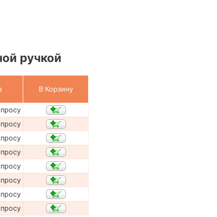
ной ручкой
а
В Корзину
апросу
апросу
апросу
апросу
апросу
апросу
апросу
апросу