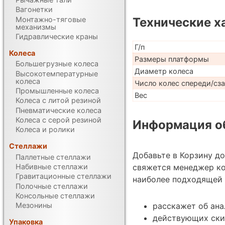
Вагонетки
Монтажно-тяговые
Технические х
механизмы
Гидравлические краны
Г/п
Колеса
Размеры платформы
Большегрузные колеса
Диаметр колеса
Высокотемпературные
колеса
Число колес спереди/сз
Промышленные колеса
Вес
Колеса с литой резиной
Пневматические колеса
Колеса с серой резиной
Информация об
Колеса и ролики
Стеллажи
Добавьте в Корзину д
Паллетные стеллажи
Набивные стеллажи
свяжется менеджер к
Гравитационные стеллажи
наиболее подходящей 
Полочные стеллажи
Консольные стеллажи
расскажет об ан
Мезонины
действующих ски
Упаковка