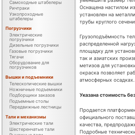
Самоходные штабелеры
Оснащена настилом из
Ричтраки
Узкопроходные
установлен на металл
штабелеры
трубы круглого сечени
Погрузчики
Электрические
Грузоподъёмность тел
погрузчики
распределенной нагру
Дизельные погрузчики
площадку для установк
Газовые погрузчики
Тягачи
так и азиатских произ
Оборудование для
метизов для установк
погрузчиков
окраска позволяет ра
Вышки и подъемники
атмосферных осадках.
Телескопические вышки
Ножничные подъемники
Указана стоимость без
Подборщики заказов
Подъемные столы
Передвижные лестницы
Продается платформен
официального поставщ
Тали и механизмы
Электрические тали
качества, предпродаж
Шестеренчатые тали
Подробные техническ
Рычажные тали