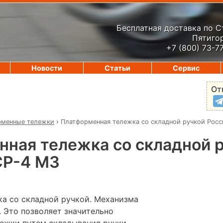
Бесплатная доставка по 
Пятигор
+7 (800) 73-7
Новости
Статьи
Сервис
От
рменные тележки
›
Платформенная тележка со складной ручкой Рос
ная тележка со складной 
СР-4 МЗ
а со складной ручкой. Механизма
. Это позволяет значительно
ежки путем складывания ручки.