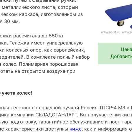
 металлического листа, который
ическом каркасе, изготовленном из
я 30 мм.
ежки рассчитана до 550 кг
зки. Тележка имеет универсальную
Цена
и колесных опор, как европейских,
Добавить
водителей. В комплекте полный набор
и колес. Полимерная порошковая
ботать на открытом воздухе при
 учета колес!
ная тележка со складной ручкой Россия ТПСР-4 МЗ в П
ика компании СКЛАДСТАНДАРТ, Вы получаете низкие 
ную подготовку, гарантийное обслуживание и пост-гар
ие характеристики доступны
ниже
, как и информация 