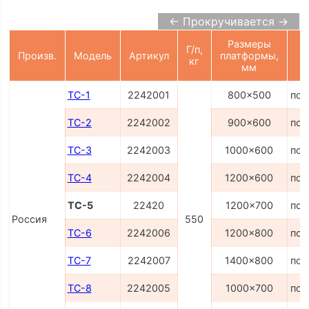
← Прокручивается →
Размеры
Г/п,
Произв.
Модель
Артикул
платформы,
кг
мм
ТС-1
2242001
800x500
по 
ТС-2
2242002
900x600
по 
ТС-3
2242003
1000x600
по 
ТС-4
2242004
1200x600
по 
ТС-5
22420
1200x700
по 
Россия
550
ТС-6
2242006
1200x800
по 
ТС-7
2242007
1400x800
по 
ТС-8
2242005
1000x700
по 