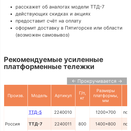
расскажет об аналогах модели ТТД-7
действующих скидках и акциях
предоставит счёт на оплату
оформит доставку в Пятигорске или области
(возможен самовывоз)
Рекомендуемые усиленные
платформенные тележки
← Прокручивается →
Размеры
Г/п,
Произв.
Модель
Артикул
платформы,
кг
мм
ТТД-5
2240010
1200x700
по 
Россия
ТТД-7
2240011
800
1400x800
по 