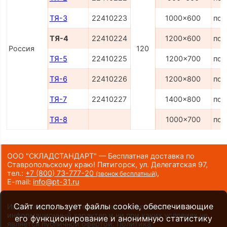
ТЯ-3
22410223
1000x600
по 
ТЯ-4
22410224
1200x600
по 
Россия
120
ТЯ-5
22410225
1200x700
по 
ТЯ-6
22410226
1200x800
по 
ТЯ-7
22410227
1400x800
по 
ТЯ-8
1000x700
по 
ООО "СКЛАДСТАНДАРТ" — Бесплатная доставка по
Ставропольскому краю! Пятигорск, ул. Делегатская 97,
тел.:
+7 (800) 73-777-20
,
(звонок бесплатный)
E-mail:
info@pt-31.ru
Сайт использует файлы cookie, обеспечивающие
Информация на сайте носит исключительно
информационный характер и ни при каких условиях не
его функционирование и анонимную статистику
является публичной офертой.
Политика