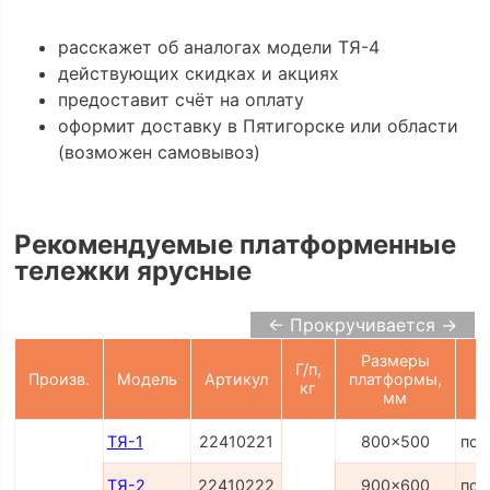
расскажет об аналогах модели ТЯ-4
действующих скидках и акциях
предоставит счёт на оплату
оформит доставку в Пятигорске или области
(возможен самовывоз)
Рекомендуемые платформенные
тележки ярусные
← Прокручивается →
Размеры
Г/п,
Произв.
Модель
Артикул
платформы,
кг
мм
ТЯ-1
22410221
800x500
по 
ТЯ-2
22410222
900x600
по 