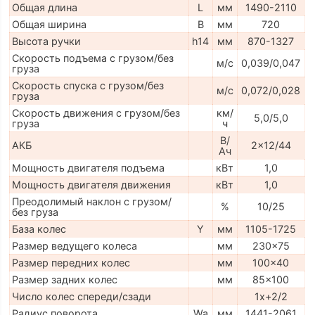
Общая длина
L
мм
1490-2110
Общая ширина
B
мм
720
Высота ручки
h14
мм
870-1327
Скорость подъема с грузом/без
м/с
0,039/0,047
груза
Скорость спуска с грузом/без
м/с
0,072/0,028
груза
Скорость движения с грузом/без
км/
5,0/5,0
груза
ч
В/
АКБ
2x12/44
Ач
Мощность двигателя подъема
кВт
1,0
Мощность двигателя движения
кВт
1,0
Преодолимый наклон с грузом/
%
10/25
без груза
База колес
Y
мм
1105-1725
Размер ведущего колеса
мм
230x75
Размер передних колес
мм
100x40
Размер задних колес
мм
85x100
Число колес спереди/сзади
1x+2/2
Радиус поворота
Wa
мм
1441-2061