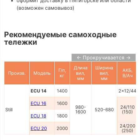
оформит доставку в Пятигорске или области
(возможен самовывоз)
Рекомендуемые самоходные
тележки
← Прокручивается →
Длина
Ширина
Г/п,
АКБ,
Произв.
Модель
вил,
вил,
кг
В/Ач
мм
мм
ECU 14
1400
2x12/44
ECU 16
1600
980-
24/110
Still
520-680
1600
(150)
ECU 18
1800
24/200
ECU 20
2000
(250)