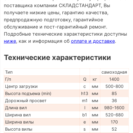
поставщика компании СКЛАДСТАНДАРТ, Вы
получаете низкие цены, гарантию качества,
предпродажную подготовку, гарантийное
обслуживание и пост-гарантийный ремонт.
Подробные технические характеристики доступны
ниже
, как и информация об
оплате и доставке
.
Технические характеристики
Тип
самоходная
Г/п
Q
кг
1400
Центр загрузки
c
мм
500-800
Высота подъема (min)
h13
мм
85
Дорожный просвет
m1
мм
36
Длина вил
l
мм
980-1600
Ширина вил
b1
мм
520-680
Ширина вилы
e
мм
170
Высота вилы
s
мм
52