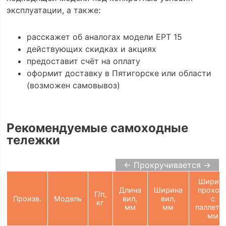
эксплуатации, а также:
расскажет об аналогах модели EPT 15
действующих скидках и акциях
предоставит счёт на оплату
оформит доставку в Пятигорске или области
(возможен самовывоз)
Рекомендуемые самоходные
тележки
← Прокручивается →
Ширин
Длина
Ширина
проход
Г/п,
Произв.
Модель
вил,
вил,
с
кг
мм
мм
паллето
мм