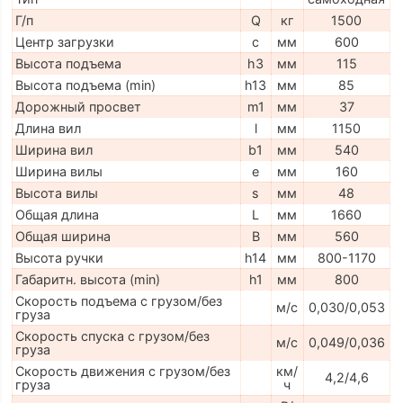
Г/п
Q
кг
1500
Центр загрузки
c
мм
600
Высота подъема
h3
мм
115
Высота подъема (min)
h13
мм
85
Дорожный просвет
m1
мм
37
Длина вил
l
мм
1150
Ширина вил
b1
мм
540
Ширина вилы
e
мм
160
Высота вилы
s
мм
48
Общая длина
L
мм
1660
Общая ширина
B
мм
560
Высота ручки
h14
мм
800-1170
Габаритн. высота (min)
h1
мм
800
Скорость подъема с грузом/без
м/с
0,030/0,053
груза
Скорость спуска с грузом/без
м/с
0,049/0,036
груза
Скорость движения с грузом/без
км/
4,2/4,6
груза
ч