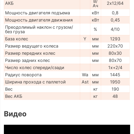
В/
АКБ
2х12/64
Ач
Мощность двигателя подъема
кВт
0,8
Мощность двигателя движения
кВт
0,45
Преодолимый наклон с грузом/
%
4/10
без груза
База колес
Y
мм
1293
Размер ведущего колеса
мм
220х70
Размер передних колес
мм
80х30
Размер задних колес
мм
80х70
Число колес спереди/сзади
1x+2/4
Радиус поворота
Wa
мм
1445
Ширина прохода с паллетой
Ast
мм
1950
Вес
кг
190
Вес АКБ
кг
48
Видео