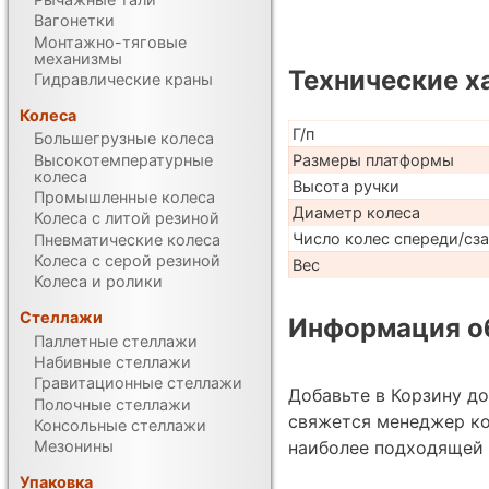
Вагонетки
Монтажно-тяговые
механизмы
Технические х
Гидравлические краны
Колеса
Г/п
Большегрузные колеса
Высокотемпературные
Размеры платформы
колеса
Высота ручки
Промышленные колеса
Диаметр колеса
Колеса с литой резиной
Число колес спереди/сз
Пневматические колеса
Колеса с серой резиной
Вес
Колеса и ролики
Стеллажи
Информация об
Паллетные стеллажи
Набивные стеллажи
Гравитационные стеллажи
Добавьте в Корзину д
Полочные стеллажи
свяжется менеджер к
Консольные стеллажи
наиболее подходящей 
Мезонины
Упаковка