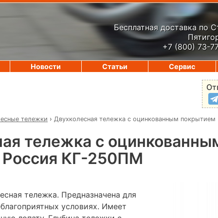
Бесплатная доставка по 
Пятигор
+7 (800) 73-7
Новости
Статьи
Сервис
От
есные тележки
›
Двухколесная тележка с оцинкованным покрытием
ая тележка с оцинкованны
 Россия КГ-250ПМ
есная тележка. Предназначена для
еблагоприятных условиях. Имеет
ную лопату. Глубина тележки с