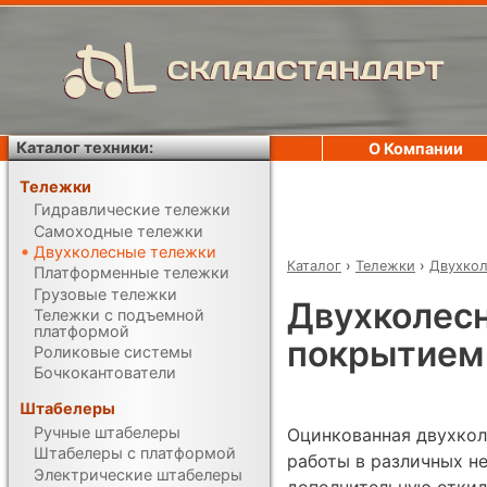
СКЛАДСТАНДАРТ
Каталог техники:
О Компании
Тележки
Гидравлические тележки
Самоходные тележки
Двухколесные тележки
Каталог
›
Тележки
›
Двухкол
Платформенные тележки
Грузовые тележки
Двухколесн
Тележки с подъемной
платформой
покрытием
Роликовые системы
Бочкокантователи
Штабелеры
Ручные штабелеры
Оцинкованная двухкол
Штабелеры с платформой
работы в различных н
Электрические штабелеры
дополнительную откид