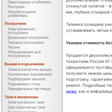
Самоходные штабелеры
откинутой лопатой - 8
Ричтраки
Узкопроходные
мм, глубина откидной 
штабелеры
Погрузчики
Тележка оснащена уни
Электрические
устанавливать литые к
погрузчики
Дизельные погрузчики
Газовые погрузчики
Указана стоимость без
Тягачи
Оборудование для
Продается двухколесн
погрузчиков
покрытием Россия КГ-
Вышки и подъемники
официального постав
Телескопические вышки
получаете низкие цен
Ножничные подъемники
подготовку, гарантий
Подборщики заказов
Подъемные столы
ремонт. Подробные те
Передвижные лестницы
ниже
, как и информац
Тали и механизмы
Электрические тали
Шестеренчатые тали
Рычажные тали