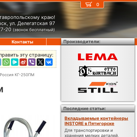
0
Ставропольскому краю!
ск, ул. Делегатская 97
77-20
(звонок бесплатный)
Производители:
Контакты
править эту страницу:
 Россия КГ-250ПМ
м
Последние статьи:
Вкладываемые контейнеры
INSTORE в Пятигорске
Для транспортировки и
хранения мелких деталей,