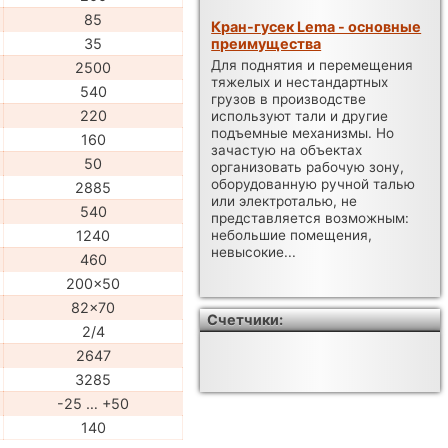
85
Кран-гусек Lema - основные
преимущества
35
Для поднятия и перемещения
2500
тяжелых и нестандартных
540
грузов в производстве
220
используют тали и другие
подъемные механизмы. Но
160
зачастую на объектах
50
организовать рабочую зону,
оборудованную ручной талью
2885
или электроталью, не
540
представляется возможным:
1240
небольшие помещения,
невысокие...
460
200x50
82x70
Счетчики:
2/4
2647
3285
-25 … +50
140