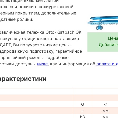
мплектация включает: литой
колеса и ролики с полиуретановой
мерным покрытием, дополнительные
катные ролики.
равлическая тележка Otto-Kurtbach OK
Цена
- покупая у официального поставщика
Добавить
АРТ, Вы получаете низкие цены,
редпродажную подготовку, гарантийное
гарантийный ремонт. Подробные
ристики доступны
ниже
, как и информация об
оплате и 
арактеристики
Q
кг
c
мм
h3
мм