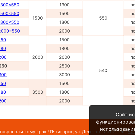
1300x550
1300
п
1500x550
1500
п
1500
550
1800x550
1800
п
2000x550
2000
п
150
1500
п
180
1800
п
200
2000
2000
п
250
2500
п
540
300
3000
п
150
1500
п
180
3500
1800
п
200
2000
п
Сайт ис
функционирова
использование
вропольскому краю! Пятигорск, ул. Делегатская 97,
тел.:
+7 