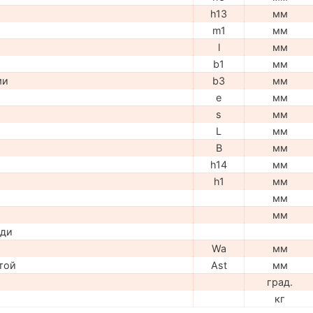
h13
мм
m1
мм
l
мм
b1
мм
ми
b3
мм
e
мм
s
мм
L
мм
B
мм
h14
мм
h1
мм
мм
мм
ади
Wa
мм
той
Ast
мм
град.
кг