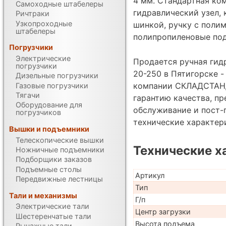
4 мм. Стандартная ко
Самоходные штабелеры
гидравлический узел, 
Ричтраки
Узкопроходные
шинкой, ручку с поли
штабелеры
полипропиленовые под
Погрузчики
Электрические
Продается ручная гид
погрузчики
20-250 в Пятигорске 
Дизельные погрузчики
компании СКЛАДСТАНД
Газовые погрузчики
Тягачи
гарантию качества, п
Оборудование для
обслуживание и пост-
погрузчиков
технические характе
Вышки и подъемники
Телескопические вышки
Технические х
Ножничные подъемники
Подборщики заказов
Подъемные столы
Артикул
Передвижные лестницы
Тип
Тали и механизмы
Г/п
Электрические тали
Центр загрузки
Шестеренчатые тали
Высота подъема
Рычажные тали