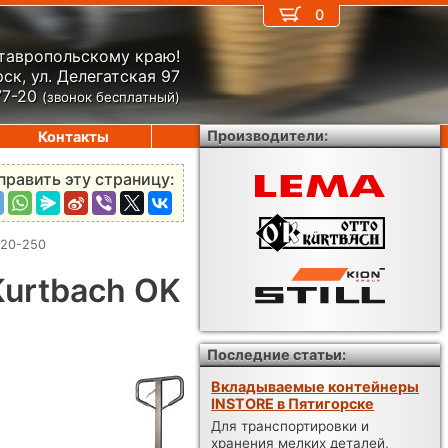
0
Ставропольскому краю!
ск, ул. Делегатская 97
77-20
(звонок бесплатный)
Производители:
Контакты
править эту страницу:
 20-250
Kurtbach OK
Последние статьи:
Вкладываемые контейнеры
INSTORE в Пятигорске
Для транспортировки и
хранения мелких деталей,