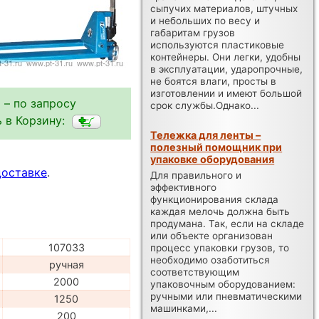
сыпучих материалов, штучных
и небольших по весу и
габаритам грузов
используются пластиковые
контейнеры. Они легки, удобны
в эксплуатации, ударопрочные,
не боятся влаги, просты в
изготовлении и имеют большой
 – по запросу
срок службы.Однако...
 в Корзину:
Тележка для ленты –
полезный помощник при
упаковке оборудования
доставке
.
Для правильного и
эффективного
функционирования склада
каждая мелочь должна быть
продумана. Так, если на складе
или объекте организован
107033
процесс упаковки грузов, то
необходимо озаботиться
ручная
соответствующим
2000
упаковочным оборудованием:
ручными или пневматическими
1250
машинками,...
200