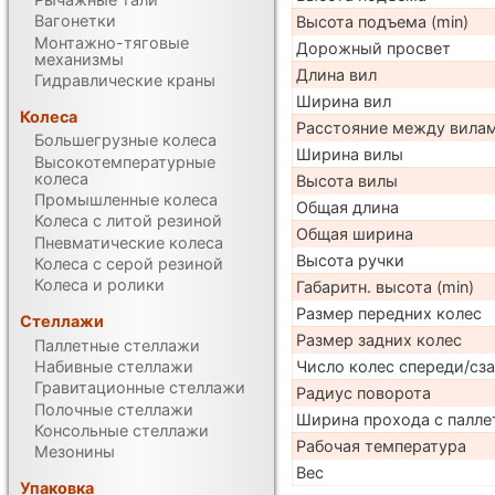
Вагонетки
Высота подъема (min)
Монтажно-тяговые
Дорожный просвет
механизмы
Длина вил
Гидравлические краны
Ширина вил
Колеса
Расстояние между вила
Большегрузные колеса
Ширина вилы
Высокотемпературные
колеса
Высота вилы
Промышленные колеса
Общая длина
Колеса с литой резиной
Общая ширина
Пневматические колеса
Высота ручки
Колеса с серой резиной
Колеса и ролики
Габаритн. высота (min)
Размер передних колес
Стеллажи
Размер задних колес
Паллетные стеллажи
Набивные стеллажи
Число колес спереди/сз
Гравитационные стеллажи
Радиус поворота
Полочные стеллажи
Ширина прохода с палле
Консольные стеллажи
Рабочая температура
Мезонины
Вес
Упаковка