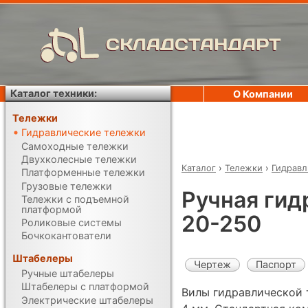
СКЛАДСТАНДАРТ
Каталог техники:
О Компании
Тележки
Гидравлические тележки
Самоходные тележки
Двухколесные тележки
Каталог
›
Тележки
›
Гидравл
Платформенные тележки
Грузовые тележки
Ручная гид
Тележки с подъемной
платформой
20-250
Роликовые системы
Бочкокантователи
Штабелеры
Чертеж
Паспорт
Ручные штабелеры
Штабелеры с платформой
Вилы гидравлической 
Электрические штабелеры