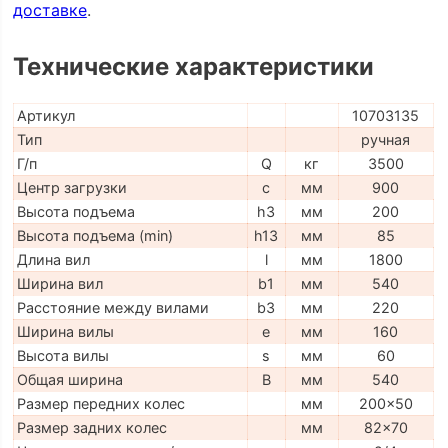
доставке
.
Технические характеристики
Артикул
10703135
Тип
ручная
Г/п
Q
кг
3500
Центр загрузки
c
мм
900
Высота подъема
h3
мм
200
Высота подъема (min)
h13
мм
85
Длина вил
l
мм
1800
Ширина вил
b1
мм
540
Расстояние между вилами
b3
мм
220
Ширина вилы
e
мм
160
Высота вилы
s
мм
60
Общая ширина
B
мм
540
Размер передних колес
мм
200x50
Размер задних колес
мм
82x70