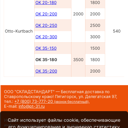
OK 20-180
1800
OK 20-200
2000
2000
OK 20-250
2500
Otto-Kurtbach
540
OK 20-300
3000
OK 35-150
1500
OK 35-180
3500
1800
OK 35-200
2000
ООО "СКЛАДСТАНДАРТ" — Бесплатная доставка по
Ставропольскому краю! Пятигорск, ул. Делегатская 97,
тел.:
+7 (800) 73-777-20
,
(звонок бесплатный)
E-mail:
info@pt-31.ru
Сайт использует файлы cookie, обеспечивающие
Информация на сайте носит исключительно
информационный характер и ни при каких условиях не
его функционирование и анонимную статистику