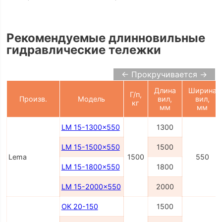
Рекомендуемые длинновильные
гидравлические тележки
← Прокручивается →
Длина
Ширина
Г/п,
Произв.
Модель
вил,
вил,
кг
мм
мм
LM 15-1300x550
1300
LM 15-1500x550
1500
Lema
1500
550
LM 15-1800x550
1800
LM 15-2000x550
2000
OK 20-150
1500